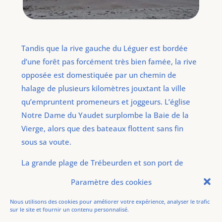
Tandis que la rive gauche du Léguer est bordée
d’une forêt pas forcément très bien famée, la rive
opposée est domestiquée par un chemin de
halage de plusieurs kilomètres jouxtant la ville
qu’empruntent promeneurs et joggeurs. L’église
Notre Dame du Yaudet surplombe la Baie de la
Vierge, alors que des bateaux flottent sans fin
sous sa voute.
La grande plage de Trébeurden et son port de
plaisance se découvrent après avoir longé
Paramètre des cookies
quelques temps les hauteurs de la baie de
Nous utilisons des cookies pour améliorer votre expérience, analyser le trafic
Lannion, pas trop palpitante au regard des
sur le site et fournir un contenu personnalisé.
enchevêtrements de gros rochers qui vont