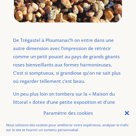
De Trégastel à Ploumanac’h on entre dans une
autre dimension avec l’impression de rétrécir
comme un petit poucet au pays de grands géants
roses bienveillants aux formes harmonieuses.
C’est si somptueux, si grandiose qu’on ne sait plus
où regarder tellement c’est beau.
Un peu plus loin on tombera sur la « Maison du
littoral » dotée d’une petite exposition et d’une
grosse boutique de souvenirs. Au plus près de la
Paramètre des cookies
ville de Perros-Guirec le sentier s’apparente plus à
Nous utilisons des cookies pour améliorer votre expérience, analyser le trafic
une autoroute à piétons. Engoncée entre plusieurs
sur le site et fournir un contenu personnalisé.
parkings, il s’y déverse des hordes de touristes