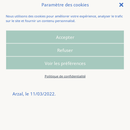
Paramètre des cookies
— De toutes façons c’est pour 3 mois seulement et
puis après ils rentreront chez eux, me dit-elle.
Nous utilisons des cookies pour améliorer votre expérience, analyser le trafic
sur le site et fournir un contenu personnalisé.
Sans réaliser que le conflit n’a jamais vraiment
cessé depuis février 2014. Elle veut croire dur
Accepter
comme fer qu’on va trouver une solution rapide,
même après huit années sans résolution. Alors
Refuser
j’imagine l’arrivée possible de 140 enfants dans
cette bourgade de 1700 âmes, autant qu’elle n’en
Voir les préférences
accueille aujourd’hui dans son unique école.
Politique de confidentialité
Arzal, le 11/03/2022.