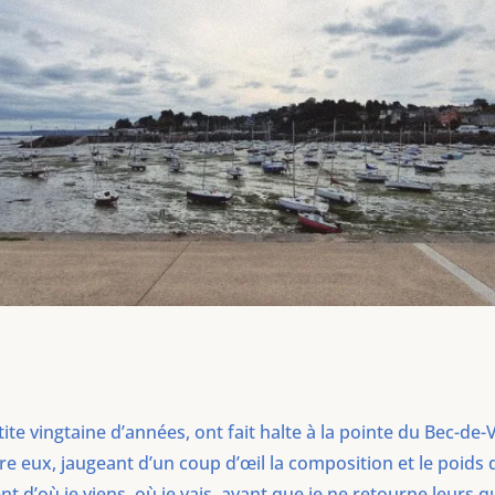
etite vingtaine d’années, ont fait halte à la pointe du Bec-de
e eux, jaugeant d’un coup d’œil la composition et le poids 
t d’où je viens, où je vais, avant que je ne retourne leurs q