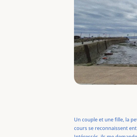
Un couple et une fille, la p
cours se reconnaissent entr
Intéressés, ils me demanden