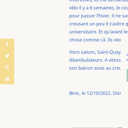
vélo il y a 6 semaines, le 
pour passer l’hiver. Il ne s
creusant un peu il s’avère q
universitaire. Et qu’avant 
chose comme cà. Ils vienne
Hors saison, Saint-Quay-Po
N
déambulateurs. A vitesse ral
e
son balcon assis au creux d
Binic, le 12/10/2022. Distan