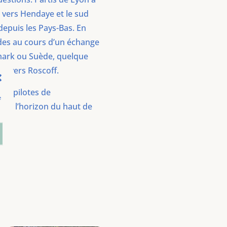
s vers Hendaye et le sud
 depuis les Pays-Bas. En
tudes au cours d’un échange
emark ou Suède, quelque
s vers Roscoff.
ur pilotes de
e
crute l’horizon du haut de