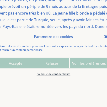
couple prévoit un périple de 9 mois autour de la Bretagne pui
avent pas encore très bien où. La jeune fille blonde a pédalé
u’elle est partie de Turquie, seule, après y avoir fait ses é
les Pays-Bas elle était remontée vers les pays du nord, Dan
nt de se rencontrer et chemineront ensemble quelques jour
Paramètre des cookies
rtrieux se transforme en une sorte de circuit automobile po
ous utilisons des cookies pour améliorer votre expérience, analyser le trafic sur le sit
entie le très grand âge est de sortie. Ou bien, pétrifié, il s
t fournir un contenu personnalisé.
’un confortable fauteuil.
Accepter
Refuser
Voir les préférences
Politique de confidentialité
ce de l’étape: 22,1 km.