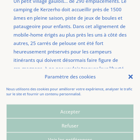
Un petit village gaulois… de 290 emplacements. Le
camping de Kerzerho doit accueillir près de 1500
âmes en pleine saison, piste de jeux de boules et
pataugeoire pour enfants. Dans cet alignement de
mobile-home érigés au plus près les uns à côté des
autres, 25 carrés de pelouse ont été fort
heureusement préservés pour les campeurs
itinérants qui doivent désormais faire figure de
cro-magnons, à ne pas vouloir troquer leur liberté
Paramètre des cookies
contre le confort des sanitaires intégrés.
Nous utilisons des cookies pour améliorer votre expérience, analyser le trafic
sur le site et fournir un contenu personnalisé.
Erdeven, le 24/04/2022.
Accepter
Refuser
Voir les préférences