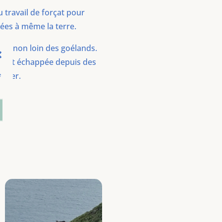
 travail de forçat pour
sées à même la terre.
ces, non loin des goélands.
on dit échappée depuis des
oquer.
e