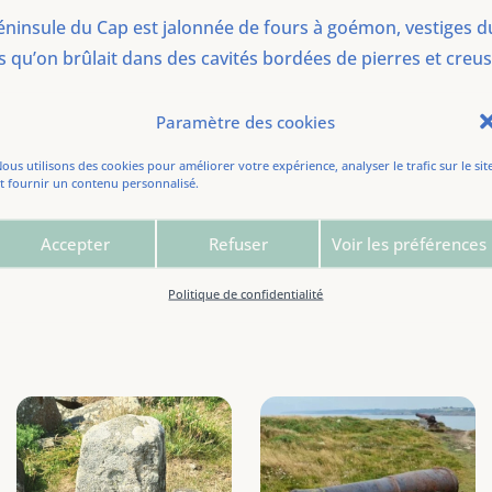
éninsule du Cap est jalonnée de fours à goémon, vestiges du
s qu’on brûlait dans des cavités bordées de pierres et creu
enche sur des falaises où nichent plusieurs couples de rapa
Paramètre des cookies
que pointe à la surface, tandis qu’une insolite chèvre, qu’
t à flanc de roche, visiblement sans prédateur pour la cr
ous utilisons des cookies pour améliorer votre expérience, analyser le trafic sur le sit
t fournir un contenu personnalisé.
Accepter
Refuser
Voir les préférences
ance de l’étape: 18,6 km.
Politique de confidentialité