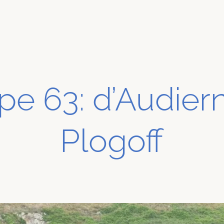
pe 63: d’Audier
Plogoff