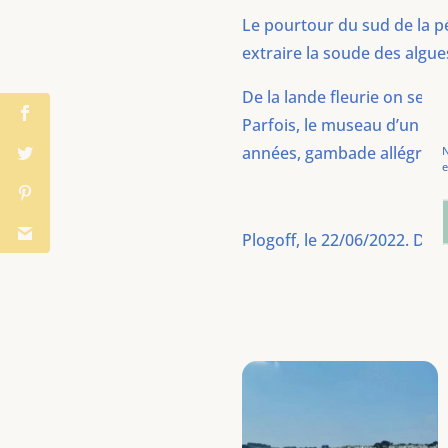
Le pourtour du sud de la p
extraire la soude des algue
De la lande fleurie on se p
Parfois, le museau d’un pho
années, gambade allégremen
N
e
Plogoff, le 22/06/2022. Dist