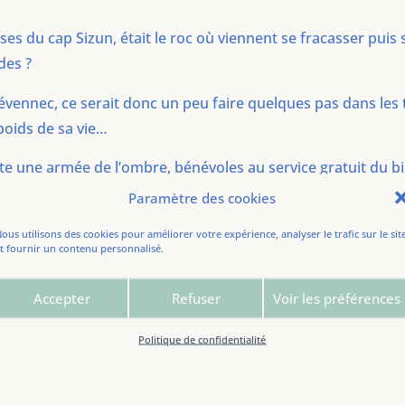
alaises du cap Sizun, était le roc où viennent se fracasser pui
des ?
évennec, ce serait donc un peu faire quelques pas dans les 
poids de sa vie…
e une armée de l’ombre, bénévoles au service gratuit du bi
nage, l’accueil, la vente de produits religieux, mais aussi le 
Paramètre des cookies
e des crottes de chiens laissées derrière des propriétaires
ous utilisons des cookies pour améliorer votre expérience, analyser le trafic sur le sit
t fournir un contenu personnalisé.
ateaux ne présente aucune grâce ni intérêt particulier, rama
Accepter
Refuser
Voir les préférences
es, celui où reposent les moines est presque plein de vie. 
alisée. Il y règne une douceur infinie et une paix lumineuse
Politique de confidentialité