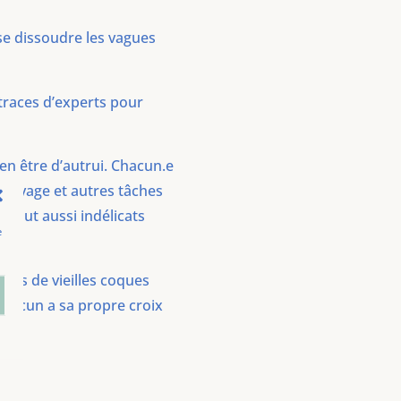
s se dissoudre les vagues
traces d’experts pour
en être d’autrui. Chacun.e
nettoyage et autres tâches
 tout aussi indélicats
e
ssis de vieilles coques
Chacun a sa propre croix
.