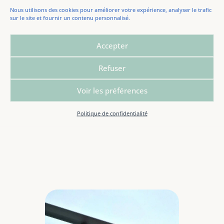
Nous utilisons des cookies pour améliorer votre expérience, analyser le trafic
Un pays, son pays, même d’adoption. Celui où l’on
sur le site et fournir un contenu personnalisé.
ne marche pas comme un robot dans les couloirs
du métro. Où l’on est heureux de regarder la mer,
Accepter
les oiseaux et les arbres, gratuitement. Où l’on ne
doit pas payer pour parler en confiance avec un
Refuser
autre être humain.
Voir les préférences
Politique de confidentialité
Paris, février 2024.