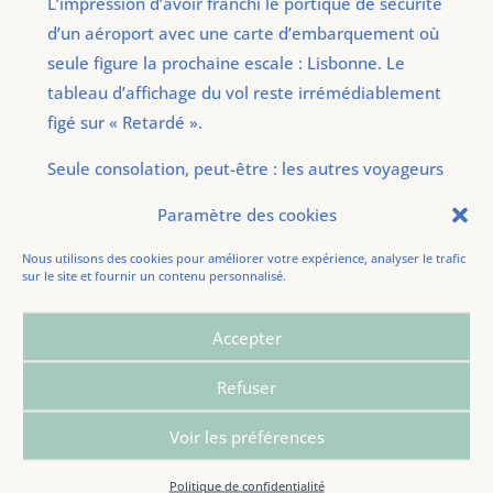
L’impression d’avoir franchi le portique de sécurité
d’un aéroport avec une carte d’embarquement où
seule figure la prochaine escale : Lisbonne. Le
tableau d’affichage du vol reste irrémédiablement
figé sur « Retardé ».
Seule consolation, peut-être : les autres voyageurs
sont dans la même situation, et rares sont les
Paramètre des cookies
plaisanciers qui sortent en mer pour profiter d’un
bref répit. Aucun voilier ne semble s’être aventuré
Nous utilisons des cookies pour améliorer votre expérience, analyser le trafic
sur le site et fournir un contenu personnalisé.
à traverser le golfe de Gascogne ces derniers
jours.
Accepter
Je cultive le
greek way of life
appris par le passé
Refuser
auprès d’un ex-petit ami grec. Sorte de flegme
mâtiné d’hédonisme, alchimie créatrice de bien-
Voir les préférences
être dans le creuset des vents défavorables. Un
imprévu dans les transports ? Il s’agira de
Politique de confidentialité