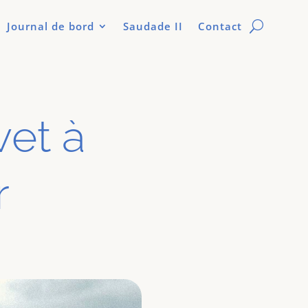
Journal de bord
Saudade II
Contact
vet à
r