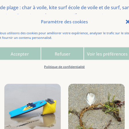
 de plage : char à voile, kite surf école de voile et de surf,
casiers. Ce petit peuple restera actif en toutes circonstanc
Paramètre des cookies
uages comme la peste.
ous utilisons des cookies pour améliorer votre expérience, analyser le trafic sur le sit
t fournir un contenu personnalisé.
022. Distance de l’étape: 13,1 km.
Accepter
Refuser
Voir les préférences
Politique de confidentialité