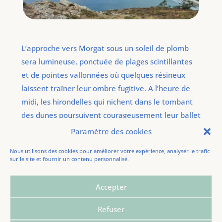
L’approche vers Morgat sous un soleil de plomb
sera lumineuse, ponctuée de plages scintillantes
et de pointes vallonnées où quelques résineux
laissent traîner leur ombre fugitive. A l’heure de
midi, les hirondelles qui nichent dans le tombant
des dunes poursuivent courageusement leur ballet
incessant sous une chaleur écrasante.
Paramètre des cookies
Nous utilisons des cookies pour améliorer votre expérience, analyser le trafic
sur le site et fournir un contenu personnalisé.
Morgat, le 19/07/2022. Distance de l’étape: 17,4
km.
Accepter
Refuser